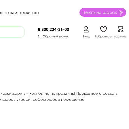
Печать на шарах
онтакты и реквизиты
8 800
234-36-00
Обратный звонок
Вход
Избранное
Корзина
сказки дарить – хотя бы на их праздник! Проще всего создать
ых шаров украсит собою любое помещение!