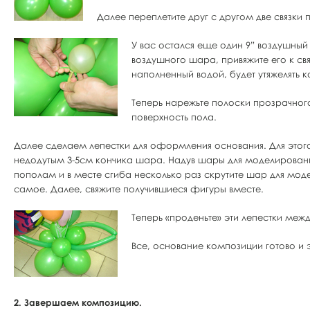
Далее переплетите друг с другом две связки
У вас остался еще один 9” воздушный 
воздушного шара, привяжите его к св
наполненный водой, будет утяжелять ко
Теперь нарежьте полоски прозрачного
поверхность пола.
Далее сделаем лепестки для оформления основания. Для этого
недодутым 3-5см кончика шара. Надув шары для моделирования,
пополам и в месте сгиба несколько раз скрутите шар для мод
самое. Далее, свяжите получившиеся фигуры вместе.
Теперь «проденьте» эти лепестки меж
Все, основание композиции готово и
2. Завершаем композицию.