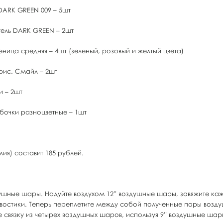
DARK GREEN 009 – 5шт
тель DARK GREEN – 2шт
ница средняя – 4шт (зеленый, розовый и желтый цвета)
рис. Смайл – 2шт
и – 2шт
бочки разноцветные – 1шт
ия) составит 185 рублей.
душные шары. Надуйте воздухом 12” воздушные шары, завяжите ка
востики. Теперь переплетите между собой полученные пары возду
 связку из четырех воздушных шаров, используя 9” воздушные шар