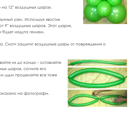
» на 12” воздушных шарах.
ычный узел. Используя хвостик
от 9” воздушных шаров. Этот шарик,
и будет надута гелием.
ка. Скотч защитит воздушные шары от повреждения о
айте их до конца – оставляйте
ных шаров, согните его
рым шдм проделайте все тоже
 показано на фотографи.