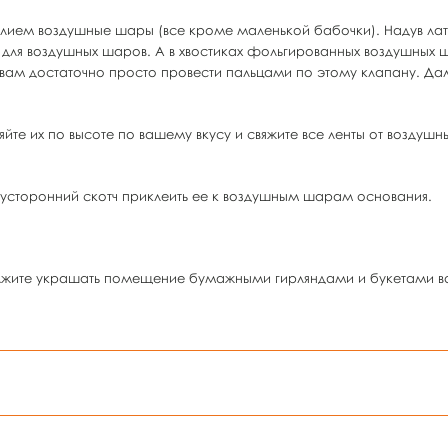
елием воздушные шары (все кроме маленькой бабочки). Надув ла
нты для воздушных шаров. А в хвостиках фольгированных воздушны
 вам достаточно просто провести пальцами по этому клапану. Дал
йте их по высоте по вашему вкусу и свяжите все ленты от воздушн
вусторонний скотч приклеить ее к воздушным шарам основания.
олжите украшать помещение бумажными гирляндами и букетами во