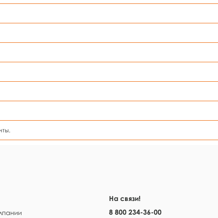
чты.
На связи!
8 800 234-36-00
мпании