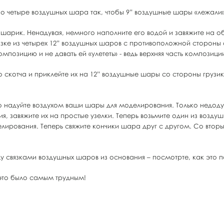
 по четыре воздушных шара так, чтобы 9” воздушные шары «лежали
шарик. Ненадувая, немного наполните его водой и завяжите на об
язке из четырех 12” воздушных шаров с противоположной стороны 
мпозицию и не давать ей «улететь» - ведь верхняя часть композици
 скотча и приклейте их на 12” воздушные шары со стороны грузи
 надуйте воздухом ваши шары для моделирования. Только недодув
 завяжите их на простые узелки. Теперь возьмите один из воздуш
елирования. Теперь свяжите кончики шара друг с другом. Со вто
ду связками воздушных шаров из основания – посмотрте, как это
 это было самым трудным!