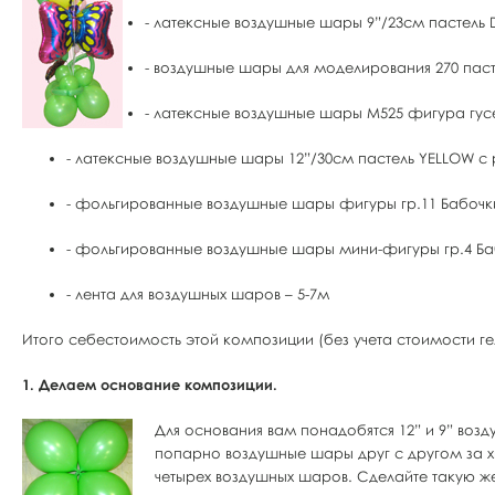
- латексные воздушные шары 9”/23см пастель 
- воздушные шары для моделирования 270 пас
- латексные воздушные шары М525 фигура гусе
- латексные воздушные шары 12”/30см пастель YELLOW с 
- фольгированные воздушные шары фигуры гр.11 Бабочк
- фольгированные воздушные шары мини-фигуры гр.4 Ба
- лента для воздушных шаров – 5-7м
Итого себестоимость этой композиции (без учета стоимости гел
1. Делаем основание композиции.
Для основания вам понадобятся 12” и 9” воз
попарно воздушные шары друг с другом за х
четырех воздушных шаров. Сделайте такую же