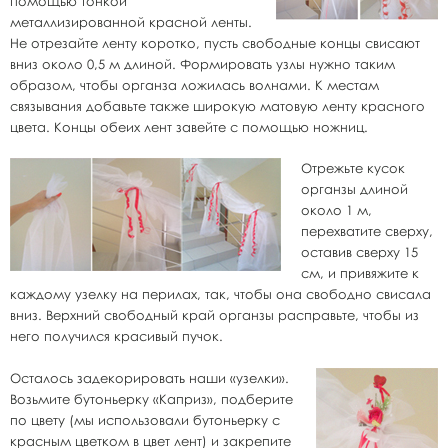
помощью тонкой
металлизированной красной ленты.
Не отрезайте ленту коротко, пусть свободные концы свисают
вниз около 0,5 м длиной. Формировать узлы нужно таким
образом, чтобы органза ложилась волнами. К местам
связывания добавьте также широкую матовую ленту красного
цвета. Концы обеих лент завейте с помощью ножниц.
Отрежьте кусок
органзы длиной
около 1 м,
перехватите сверху,
оставив сверху 15
см, и привяжите к
каждому узелку на перилах, так, чтобы она свободно свисала
вниз. Верхний свободный край органзы расправьте, чтобы из
него получился красивый пучок.
Осталось задекорировать наши «узелки».
Возьмите бутоньерку «Каприз», подберите
по цвету (мы использовали бутоньерку с
красным цветком в цвет лент) и закрепите