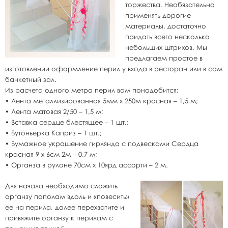
торжества. Необязательно
применять дорогие
материалы, достаточно
придать всего несколько
небольших штрихов. Мы
предлагаем простое в
изготовлении оформление перил у входа в ресторан или в сам
банкетный зал.
Из расчета одного метра перил вам понадобится:
• Лента металлизированная 5мм х 250м красная – 1,5 м;
• Лента матовая 2/50 – 1,5 м;
• Вставка сердце блестящее – 1 шт.;
• Бутоньерка Каприз – 1 шт.;
• Бумажное украшение гирлянда с подвесками Сердца
красная 9 х 6см 2м – 0,7 м;
• Органза в рулоне 70см х 10ярд ассорти – 2 м.
Для начала необходимо сложить
органзу пополам вдоль и «повесить»
ее на перила, далее перехватите и
привяжите органзу к перилам с