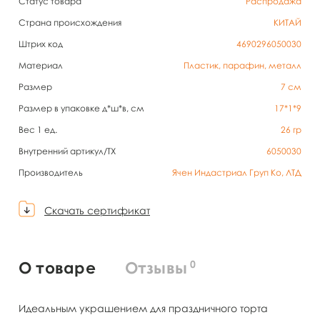
Статус товара
Распродажа
Страна происхождения
КИТАЙ
Штрих код
4690296050030
Материал
Пластик, парафин, металл
Размер
7 см
Размер в упаковке д*ш*в, см
17*1*9
Вес 1 ед.
26
гр
Внутренний артикул/TX
6050030
Производитель
Ячен Индастриал Груп Ко, ЛТД
Скачать сертификат
0
О товаре
Отзывы
Идеальным украшением для праздничного торта