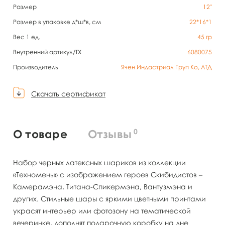
Размер
12"
Размер в упаковке д*ш*в, см
22*16*1
Вес 1 ед.
45
гр
Внутренний артикул/TX
6080075
Производитель
Ячен Индастриал Груп Ко, ЛТД
Скачать сертификат
0
О товаре
Отзывы
Набор черных латексных шариков из коллекции
«Техномены» с изображением героев Скибидистов –
Камерамэна, Титана-Спикермэна, Вантузмэна и
других. Стильные шары с яркими цветными принтами
украсят интерьер или фотозону на тематической
вечеринке, дополнят подарочную коробку на дне