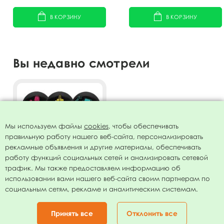
В КОРЗИНУ
В КОРЗИНУ
Вы недавно смотрели
Мы используем файлы
cookies
, чтобы обеспечивать
правильную работу нашего веб-сайта, персонализировать
рекламные объявления и другие материалы, обеспечивать
работу функций социальных сетей и анализировать сетевой
трафик. Мы также предоставляем информацию об
использовании вами нашего веб-сайта своим партнерам по
Воздушные шары ассорти
социальным сетям, рекламе и аналитическим системам.
рис. Техномены 25шт
12"/30см
295.00
руб.
Принять все
Отклонить все
В КОРЗИНУ