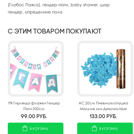
(Глобос Паясо). гендер-пати, baby shower. шар
гендер, определние пола
С этим товаром покупают
PR Гирлянда флажки Гендер
AC 20см Пневмохлопушка
Пати 200см
Мальчик или Девочка blue
99.00
руб.
133.00
руб.
В КОРЗИНУ
В КОРЗИНУ