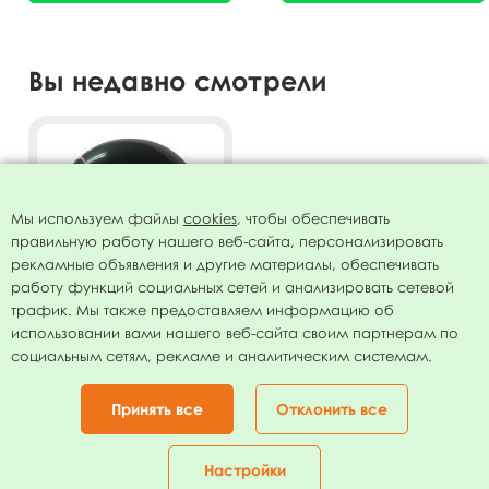
Вы недавно смотрели
Мы используем файлы
cookies
, чтобы обеспечивать
правильную работу нашего веб-сайта, персонализировать
рекламные объявления и другие материалы, обеспечивать
работу функций социальных сетей и анализировать сетевой
трафик. Мы также предоставляем информацию об
использовании вами нашего веб-сайта своим партнерам по
Воздушный шар 24"/61см
социальным сетям, рекламе и аналитическим системам.
Пастель BLACK 4 ст. рис
Угадай кто?
231.00
руб.
Принять все
Отклонить все
В КОРЗИНУ
Настройки
Главная
Каталог
Корзина
Избранное
Кабинет