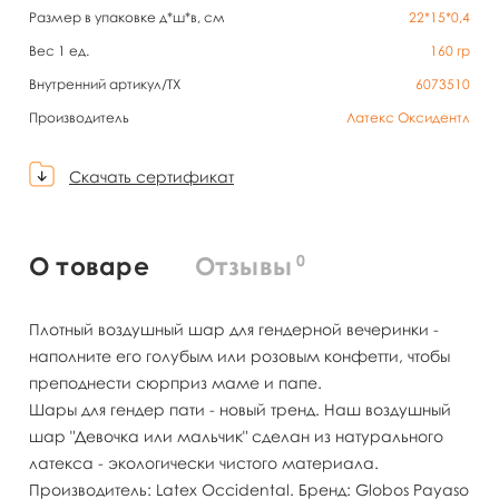
Размер в упаковке д*ш*в, см
22*15*0,4
Вес 1 ед.
160
гр
Внутренний артикул/TX
6073510
Производитель
Латекс Оксидентл
Скачать сертификат
0
О товаре
Отзывы
Плотный воздушный шар для гендерной вечеринки -
наполните его голубым или розовым конфетти, чтобы
преподнести сюрприз маме и папе.
Шары для гендер пати - новый тренд. Наш воздушный
шар "Девочка или мальчик" сделан из натурального
латекса - экологически чистого материала.
Производитель: Latex Occidental. Бренд: Globos Payaso