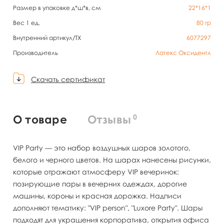
Размер в упаковке д*ш*в, см
22*16*1
Вес 1 ед.
80
гр
Внутренний артикул/TX
6077297
Производитель
Латекс Оксидентл
Скачать сертификат
0
О товаре
Отзывы
VIP Party — это набор воздушных шаров золотого,
белого и черного цветов. На шарах нанесены рисунки,
которые отражают атмосферу VIP вечеринок:
позирующие пары в вечерних одеждах, дорогие
машины, короны и красная дорожка. Надписи
дополняют тематику: "VIP person", "Luxore Party". Шары
подходят для украшения корпоратива, открытия офиса