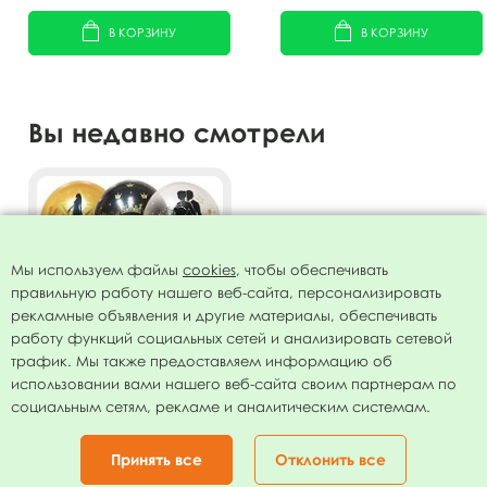
В КОРЗИНУ
В КОРЗИНУ
Вы недавно смотрели
Мы используем файлы
cookies
, чтобы обеспечивать
правильную работу нашего веб-сайта, персонализировать
рекламные объявления и другие материалы, обеспечивать
работу функций социальных сетей и анализировать сетевой
трафик. Мы также предоставляем информацию об
использовании вами нашего веб-сайта своим партнерам по
Воздушные шары ассорти
социальным сетям, рекламе и аналитическим системам.
рис. VIP Party 25шт 12"/30см
259.00
руб.
Принять все
Отклонить все
В КОРЗИНУ