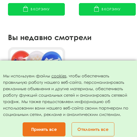
пластик)
В КОРЗИНУ
В КОРЗИНУ
Вы недавно смотрели
Мы используем файлы
cookies
, чтобы обеспечивать
правильную работу нашего веб-сайта, персонализировать
рекламные объявления и другие материалы, обеспечивать
работу функций социальных сетей и анализировать сетевой
трафик. Мы также предоставляем информацию об
использовании вами нашего веб-сайта своим партнерам по
Воздушные шары ассорти
социальным сетям, рекламе и аналитическим системам.
рис Россия 25шт 12"/30см
435.00
руб.
Принять все
Отклонить все
В КОРЗИНУ