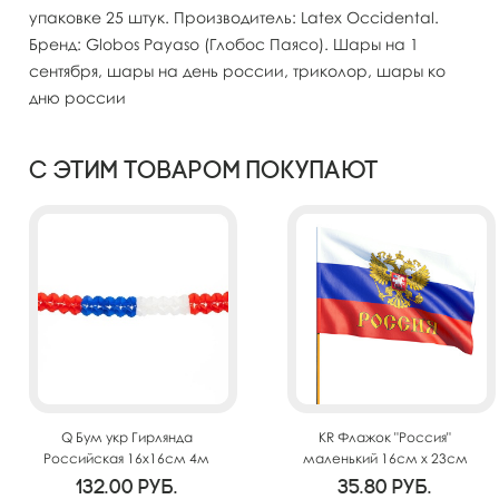
упаковке 25 штук. Производитель: Latex Occidental.
Бренд: Globos Payaso (Глобос Паясо). Шары на 1
сентября, шары на день россии, триколор, шары ко
дню россии
С этим товаром покупают
Q Бум укр Гирлянда
KR Флажок "Россия"
Российская 16х16см 4м
маленький 16см х 23см
SA9210 бск
(полиэфирный шелк,
132.00
руб.
35.80
руб.