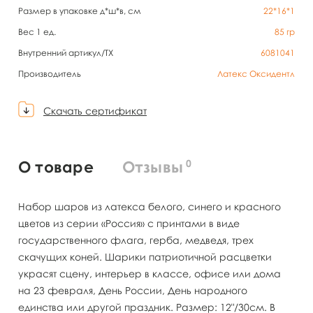
Размер в упаковке д*ш*в, см
22*16*1
Вес 1 ед.
85
гр
Внутренний артикул/TX
6081041
Производитель
Латекс Оксидентл
Скачать сертификат
0
О товаре
Отзывы
Набор шаров из латекса белого, синего и красного
цветов из серии «Россия» с принтами в виде
государственного флага, герба, медведя, трех
скачущих коней. Шарики патриотичной расцветки
украсят сцену, интерьер в классе, офисе или дома
на 23 февраля, День России, День народного
единства или другой праздник. Размер: 12"/30см. В