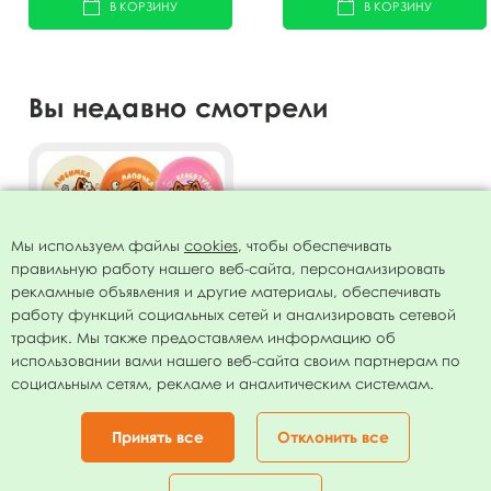
В КОРЗИНУ
В КОРЗИНУ
Вы недавно смотрели
Мы используем файлы
cookies
, чтобы обеспечивать
правильную работу нашего веб-сайта, персонализировать
рекламные объявления и другие материалы, обеспечивать
работу функций социальных сетей и анализировать сетевой
трафик. Мы также предоставляем информацию об
использовании вами нашего веб-сайта своим партнерам по
Воздушные шары ассорти
социальным сетям, рекламе и аналитическим системам.
рис. Лисята девочки 25шт
12"/30см
435.00
руб.
Принять все
Отклонить все
В КОРЗИНУ