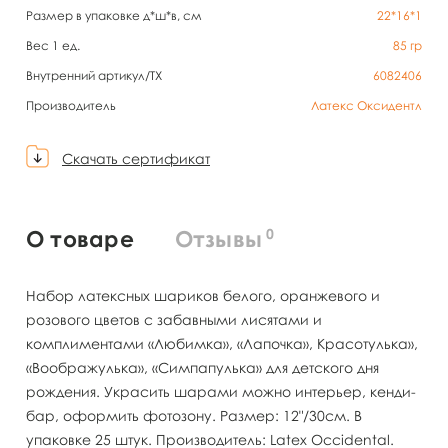
Размер в упаковке д*ш*в, см
22*16*1
Вес 1 ед.
85
гр
Внутренний артикул/TX
6082406
Производитель
Латекс Оксидентл
Скачать сертификат
0
О товаре
Отзывы
Набор латексных шариков белого, оранжевого и
розового цветов с забавными лисятами и
комплиментами «Любимка», «Лапочка», Красотулька»,
«Воображулька», «Симпапулька» для детского дня
рождения. Украсить шарами можно интерьер, кенди-
бар, оформить фотозону. Размер: 12"/30см. В
упаковке 25 штук. Производитель: Latex Occidental.