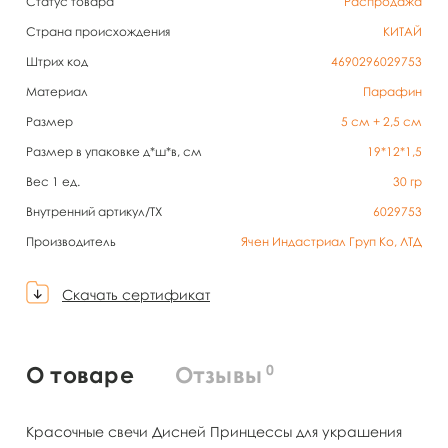
Статус товара
Распродажа
Страна происхождения
КИТАЙ
Штрих код
4690296029753
Материал
Парафин
Размер
5 см + 2,5 см
Размер в упаковке д*ш*в, см
19*12*1,5
Вес 1 ед.
30
гр
Внутренний артикул/TX
6029753
Производитель
Ячен Индастриал Груп Ко, ЛТД
Скачать сертификат
0
О товаре
Отзывы
Красочные свечи Дисней Принцессы для украшения