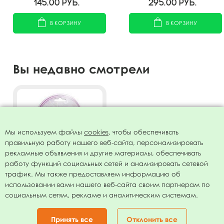
145.00
руб.
295.00
руб.
В КОРЗИНУ
В КОРЗИНУ
Вы недавно смотрели
Мы используем файлы
cookies
, чтобы обеспечивать
правильную работу нашего веб-сайта, персонализировать
рекламные объявления и другие материалы, обеспечивать
работу функций социальных сетей и анализировать сетевой
трафик. Мы также предоставляем информацию об
использовании вами нашего веб-сайта своим партнерам по
Свечи для торта Дисней
социальным сетям, рекламе и аналитическим системам.
Принцессы (цифра 2,
медальоны 2 шт)
10.00
руб.
Принять все
Отклонить все