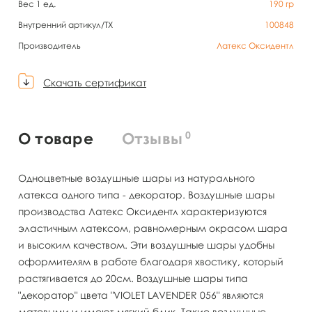
Вес 1 ед.
190
гр
Внутренний артикул/TX
100848
Производитель
Латекс Оксидентл
Скачать сертификат
0
О товаре
Отзывы
Одноцветные воздушные шары из натурального
латекса одного типа - декоратор. Воздушные шары
производства Латекс Оксидентл характеризуются
эластичным латексом, равномерным окрасом шара
и высоким качеством. Эти воздушные шары удобны
оформителям в работе благодаря хвостику, который
растягивается до 20см. Воздушные шары типа
"декоратор" цвета "VIOLET LAVENDER 056" являются
матовыми и имеют мягкий блик. Такие воздушные