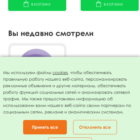
В КОРЗИНУ
В КОРЗИНУ
Вы недавно смотрели
Мы используем файлы
cookies
, чтобы обеспечивать
правильную работу нашего веб-сайта, персонализировать
рекламные объявления и другие материалы, обеспечивать
работу функций социальных сетей и анализировать сетевой
трафик. Мы также предоставляем информацию об
использовании вами нашего веб-сайта своим партнерам по
Воздушный шар 9"/23см
социальным сетям, рекламе и аналитическим системам.
Декоратор VIOLET LAVENDER
056 100шт
462.00
руб.
Принять все
Отклонить все
ОТЛОЖИТЬ