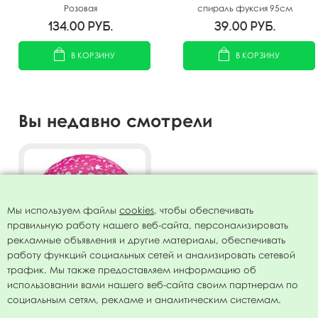
Розовая
спираль фуксия 95см
134.00
руб.
39.00
руб.
В КОРЗИНУ
В КОРЗИНУ
Вы недавно смотрели
Мы используем файлы
cookies
, чтобы обеспечивать
правильную работу нашего веб-сайта, персонализировать
рекламные объявления и другие материалы, обеспечивать
работу функций социальных сетей и анализировать сетевой
трафик. Мы также предоставляем информацию об
использовании вами нашего веб-сайта своим партнерам по
36"/91см Декоратор
социальным сетям, рекламе и аналитическим системам.
FUCHSIA (шелк) 6 ст. рис
Розы 1шт