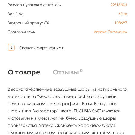
Размер в упаковке д*ш*в, см
22*15*0,4
Вес 1 ед.
40
гр
Внутренний артикул/TX
108697
Производитель
Латекс Оксидентл
Скачать сертификат
0
О товаре
Отзывы
Высококачественные воздушные шары из натурального
латекса типа "декоратор" цвета fuchsia с круговой
печатью методом шелкографии - Розы. Воздушные
шары типа "декоратор" цвета "FUCHSIA 060" являются
матовыми и имеют мягкий блик. Воздушные шары
производства Латекс Оксидентл характеризуются
эластичным латексом, равномерным окрасом шара