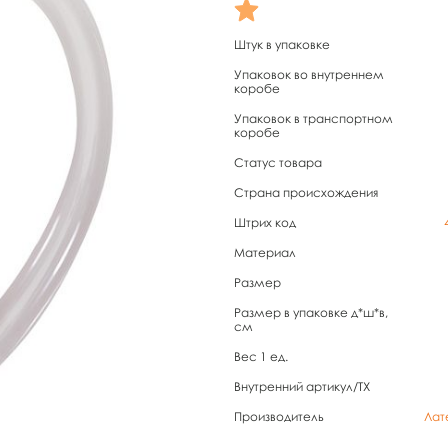
Штук в упаковке
Упаковок во внутреннем
коробе
Упаковок в транспортном
коробе
Статус товара
Страна происхождения
Штрих код
Материал
Размер
Размер в упаковке д*ш*в,
см
Вес 1 ед.
Внутренний артикул/TX
Производитель
Лат