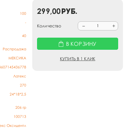
299,00
руб.
100
-
Количество
40
В КОРЗИНУ
Распродажа
МЕКСИКА
КУПИТЬ В 1 КЛИК
4607145436778
Латекс
270
24*18*2,5
206
гр
100713
екс Оксидентл