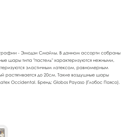
ографии - Эмодзи Смайлы. В данном ассорти собраны
ые шары типа "пастель" характеризуются нежными,
актеризуются эластичным латексом, равномерным
й растягивается до 20см. Такие воздушные шары
tex Occidental. Бренд: Globos Payaso (Глобос Паясо).