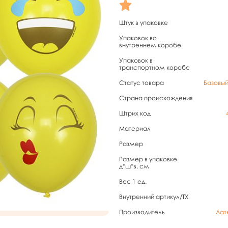
Штук в упаковке
Упаковок во
внутреннем коробе
Упаковок в
транспортном коробе
Статус товара
Базовы
Страна происхождения
Штрих код
Материал
Размер
Размер в упаковке
д*ш*в, см
Вес 1 ед.
Внутренний артикул/TX
Производитель
Лат