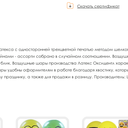
Скачать сертификат
латекса с односторонней трехцветной печатью методом шелк
йнами - ассорти собрано в случайном соотношении. Воздушн
й блик. Воздушные шары производства Латекс Оксидентл хар
ы удобны оформителям в работе благодаря хвостику, которы
разднику, а также для продажи в розницу. Производитель: La