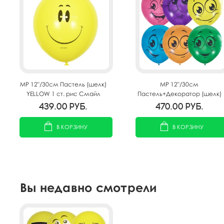
MP 12"/30см Пастель (шелк)
MP 12"/30см
YELLOW 1 ст. рис Смайл
Пастель+Декоратор (шелк)
50шт
1 ст. рис Улыбки 50шт
439.00
руб.
470.00
руб.
В КОРЗИНУ
В КОРЗИНУ
Вы недавно смотрели