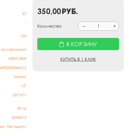
350,00
руб.
25
-
Количество
120
В КОРЗИНУ
й ассортимент
МЕКСИКА
КУПИТЬ В 1 КЛИК
4690296046613
Латекс
12"
22*16*1
85
гр
6046613
екс Оксидентл