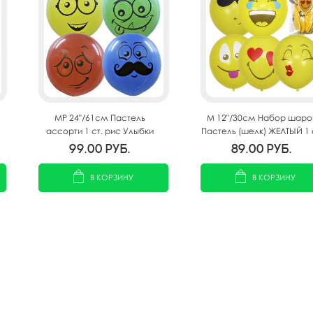
MP 24"/61см Пастель
M 12"/30см Набор шаро
ассорти 1 ст. рис Улыбки
Пастель (шелк) ЖЕЛТЫЙ 1 
4шт
3 цв. рис Эмоции Смай
99.00
руб.
89.00
руб.
5шт
В КОРЗИНУ
В КОРЗИНУ