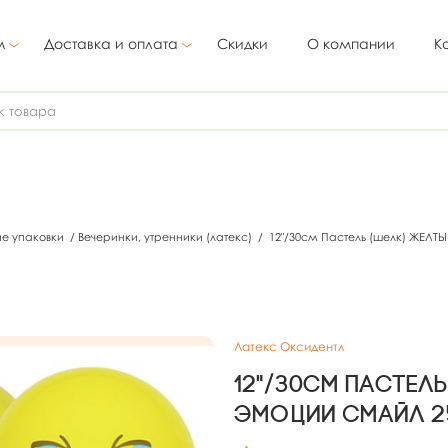
м
Доставка и оплата
Скидки
О компании
К
ие упаковки
/
Вечеринки, утренники (латекс)
/
12"/30см Пастель (шелк) ЖЕЛТЫ
Латекс Оксидентл
12"/30см Пастель 
Эмоции Смайл 