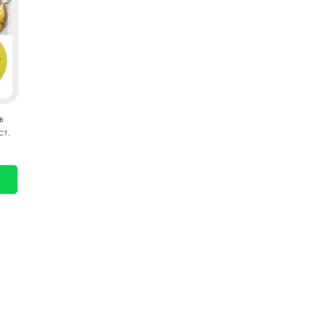
в
ст.
л