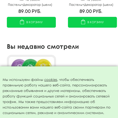
Пастель+Декоратор (шелк)
Пастель+Декоратор (шелк)
спец. ассорти 2 ст. рис
спец. ассорти 2 ст. рис
89.00
руб.
89.00
руб.
Цифра Четыре 10шт
Цифра Семь 10шт
В КОРЗИНУ
В КОРЗИНУ
Вы недавно смотрели
Мы используем файлы
cookies
, чтобы обеспечивать
правильную работу нашего веб-сайта, персонализировать
рекламные объявления и другие материалы, обеспечивать
работу функций социальных сетей и анализировать сетевой
трафик. Мы также предоставляем информацию об
использовании вами нашего веб-сайта своим партнерам по
Воздушные шары
социальным сетям, рекламе и аналитическим системам.
Пастель+Декоратор (шелк)