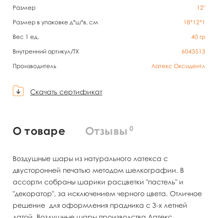
Размер
12"
Размер в упаковке д*ш*в, см
18*12*1
Вес 1 ед.
40
гр
Внутренний артикул/TX
6043513
Производитель
Латекс Оксидентл
Скачать сертификат
0
О товаре
Отзывы
Воздушные шары из натурального латекса с
двусторонней печатью методом шелкографии. В
ассорти собраны шарики расцветки "пастель" и
"декоратор", за исключением черного цвета. Отличное
решение для оформления прадника с 3-х летней
датой. Воздушные шары производства Латекс