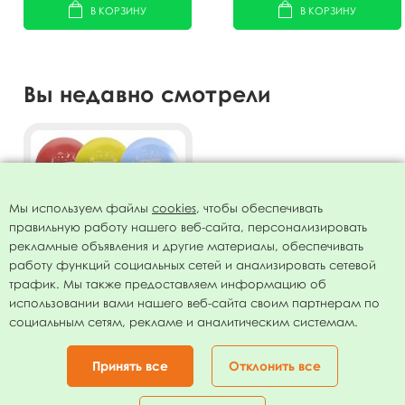
В КОРЗИНУ
В КОРЗИНУ
Вы недавно смотрели
Мы используем файлы
cookies
, чтобы обеспечивать
правильную работу нашего веб-сайта, персонализировать
рекламные объявления и другие материалы, обеспечивать
работу функций социальных сетей и анализировать сетевой
трафик. Мы также предоставляем информацию об
использовании вами нашего веб-сайта своим партнерам по
Воздушные шары
социальным сетям, рекламе и аналитическим системам.
Пастель+Декоратор (шелк)
ассорти 2 ст. рис. Цифра
89.00
руб.
Семь 10шт 12"/30см
Принять все
Отклонить все
В КОРЗИНУ