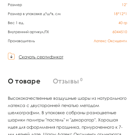
Размер
12"
Размер в упаковке д*ш*в, см
18*12*1
Вес 1 ед.
40
гр
Внутренний артикул/TX
6044510
Производитель
Латекс Оксидентл
Скачать сертификат
0
О товаре
Отзывы
Высококачественные воздушные шары из натурального
латекса с двусторонней печатью методом
шелкографии. В упаковке собраны разноцветные
шарики палитры "пастель" и "декоратор". Хорошая
идея для оформления праздника, приуроченного к 7-
ми летней дате. Шары Латекс Оксидентл отличаются