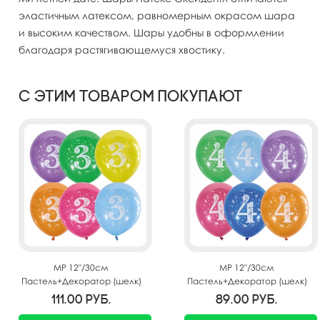
эластичным латексом, равномерным окрасом шара
и высоким качеством. Шары удобны в оформлении
благодаря растягивающемуся хвостику.
С этим товаром покупают
MP 12"/30см
MP 12"/30см
Пастель+Декоратор (шелк)
Пастель+Декоратор (шелк)
спец. ассорти 2 ст. рис
спец. ассорти 2 ст. рис
111.00
руб.
89.00
руб.
Цифра Три 10шт
Цифра Четыре 10шт