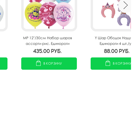
MP 12"/30см Набор шаров
Y Шар Ободок Надув
ассорти рис. Единороги
Единороги 4 шт./уп.
шт
Пончики СДР 25шт
435.00
руб.
88.00
руб.
В КОРЗИНУ
В КОРЗИНУ