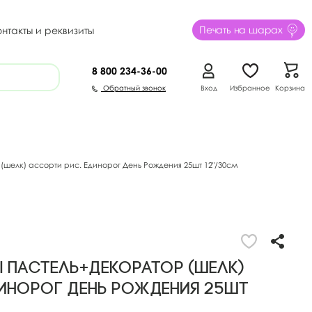
Печать на шарах
онтакты и реквизиты
8 800
234-36-00
Обратный звонок
Вход
Избранное
Корзина
шелк) ассорти рис. Единорог День Рождения 25шт 12"/30см
 Пастель+Декоратор (шелк)
динорог День Рождения 25шт