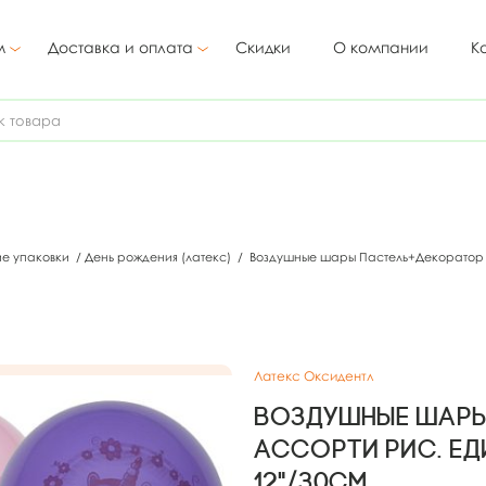
м
Доставка и оплата
Скидки
О компании
К
ие упаковки
/
День рождения (латекс)
/
Воздушные шары Пастель+Декоратор (
Латекс Оксидентл
Воздушные шары
ассорти рис. Е
12"/30см