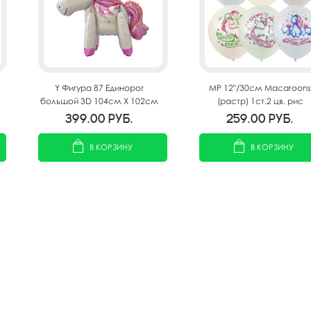
Y Фигура 87 Единорог
MP 12"/30см Macaroons
большой 3D 104см Х 102см
(растр) 1ст.2 цв. рис
Волшебные Единороги 25
399.00
руб.
259.00
руб.
В КОРЗИНУ
В КОРЗИНУ