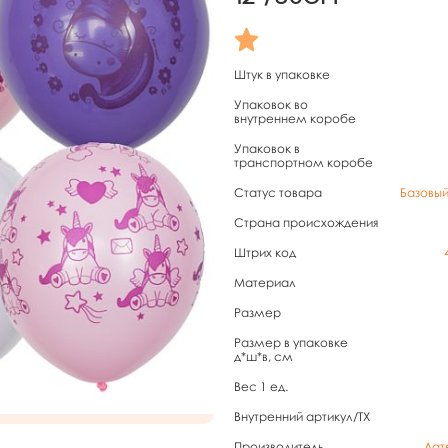
Штук в упаковке
Упаковок во
внутреннем коробе
Упаковок в
транспортном коробе
Статус товара
Базовы
Страна происхождения
Штрих код
Материал
Размер
Размер в упаковке
д*ш*в, см
Вес 1 ед.
Внутренний артикул/TX
Производитель
Лат