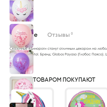
О товаре
Отзывы
0
Сказочные единороги станут отличным декором на любо
Latex Occidental. Бренд: Globos Payaso (Глобос Паясо)
С этим товаром покупают