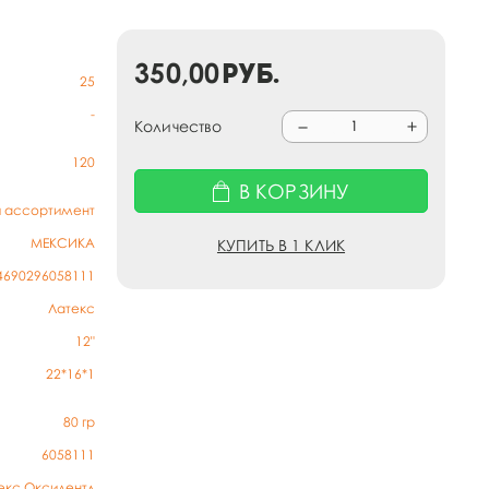
350,00
руб.
25
-
Количество
120
В КОРЗИНУ
й ассортимент
МЕКСИКА
КУПИТЬ В 1 КЛИК
4690296058111
Латекс
12"
22*16*1
80
гр
6058111
екс Оксидентл