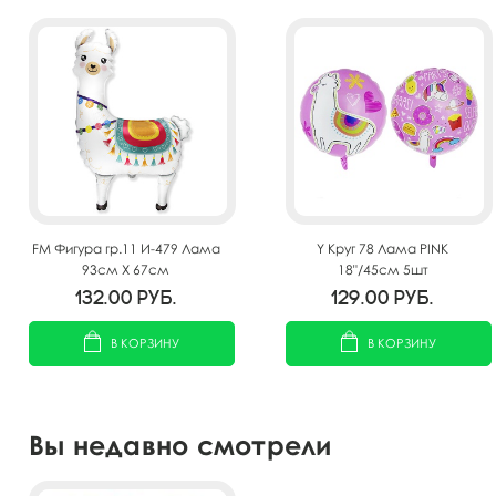
FM Фигура гр.11 И-479 Лама
Y Круг 78 Лама PINK
93см Х 67см
18"/45см 5шт
132.00
руб.
129.00
руб.
В КОРЗИНУ
В КОРЗИНУ
Вы недавно смотрели