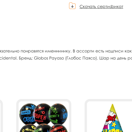
Скачать сертификат
зательно понравятся именнинику. В ассорти есть надписи как 
idental. Бренд: Globos Payaso (Глобос Паясо). Шар на день 