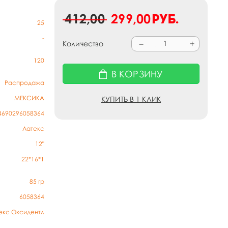
412,00
299,00
руб.
25
-
Количество
120
В КОРЗИНУ
Распродажа
МЕКСИКА
КУПИТЬ В 1 КЛИК
4690296058364
Латекс
12"
22*16*1
85
гр
6058364
екс Оксидентл