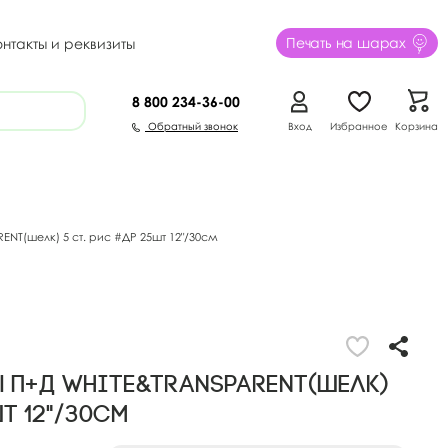
Печать на шарах
онтакты и реквизиты
8 800
234-36-00
Обратный звонок
Вход
Избранное
Корзина
T(шелк) 5 ст. рис #ДР 25шт 12"/30см
 П+Д WHITE&TRANSPARENT(шелк)
шт 12"/30см