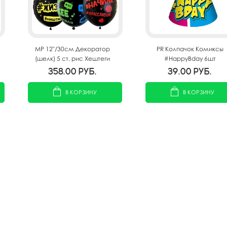
MP 12"/30см Декоратор
PR Колпачок Комиксы
(шелк) 5 ст. рис Хештеги
#HappyBday 6шт
Black 25шт
358.00
руб.
39.00
руб.
В КОРЗИНУ
В КОРЗИНУ