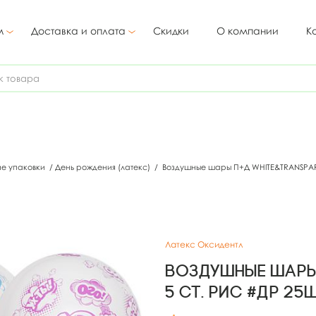
м
Доставка и оплата
Скидки
О компании
К
ие упаковки
/
День рождения (латекс)
/
Воздушные шары П+Д WHITE&TRANSPAREN
Латекс Оксидентл
Воздушные шары
5 ст. рис #ДР 25