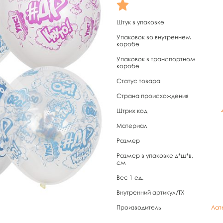
Штук в упаковке
Упаковок во внутреннем
коробе
Упаковок в транспортном
коробе
Статус товара
Страна происхождения
Штрих код
Материал
Размер
Размер в упаковке д*ш*в,
см
Вес 1 ед.
Внутренний артикул/TX
Производитель
Лат