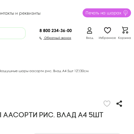
Печать на шарах
онтакты и реквизиты
8 800
234-36-00
Обратный звонок
Вход
Избранное
Корзина
Воздушные шары аасорти рис. Влад А4 5шт 12"/30см
 аасорти рис. Влад А4 5шт