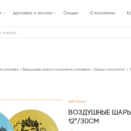
м
Доставка и оплата
Скидки
О компании
К
ие упаковки
/
Воздушные шары в маленьких упаковках
/
Шары с рисунком
/
МФ Поиск
Воздушные шары
12"/30см