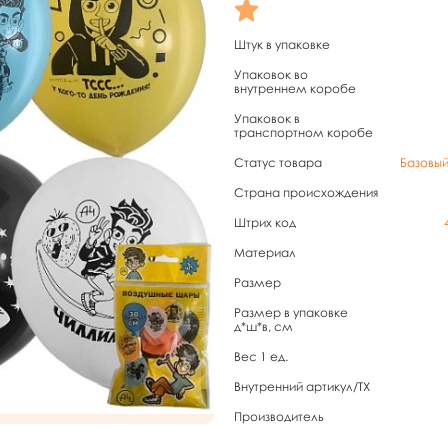
Штук в упаковке
Упаковок во
внутреннем коробе
Упаковок в
транспортном коробе
Статус товара
Базовы
Страна происхождения
Штрих код
Материал
Размер
Размер в упаковке
д*ш*в, см
Вес 1 ед.
Внутренний артикул/TX
Производитель