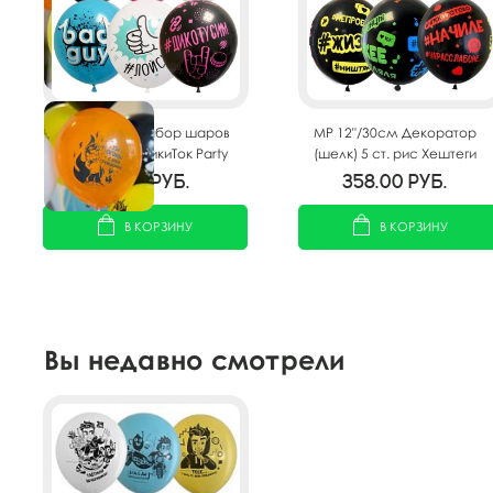
MP 12"/30см Набор шаров
MP 12"/30см Декоратор
ассорти рис. ТикиТок Party
(шелк) 5 ст. рис Хештеги
10шт
Black 25шт
132.00
руб.
358.00
руб.
В КОРЗИНУ
В КОРЗИНУ
Вы недавно смотрели