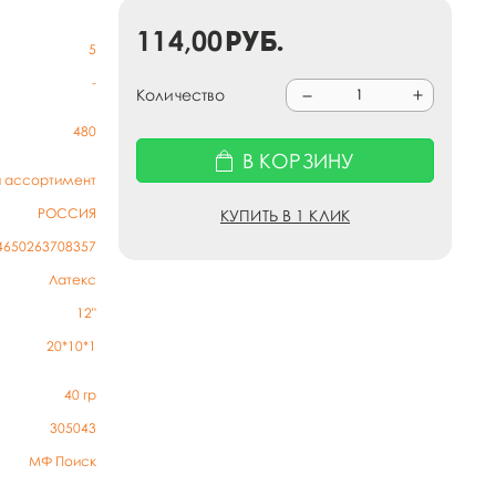
114,00
руб.
5
-
Количество
480
В КОРЗИНУ
й ассортимент
РОССИЯ
КУПИТЬ В 1 КЛИК
4650263708357
Латекс
12"
20*10*1
40
гр
305043
МФ Поиск