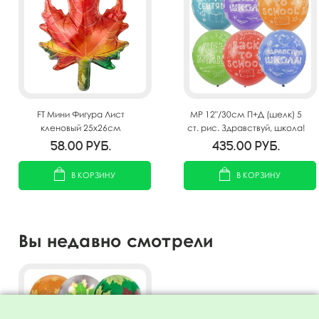
FT Мини Фигура Лист
MP 12"/30см П+Д (шелк) 5
кленовый 25х26см
ст. рис. Здравствуй, школа!
25шт
58.00
руб.
435.00
руб.
В КОРЗИНУ
В КОРЗИНУ
Вы недавно смотрели