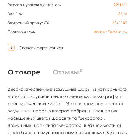
Размер в упаковке д*ш*в, см
22*16*1
Вес 1 ед.
85
гр
Внутренний артикул/TX
6041182
Производитель
Латекс Оксидентл
Скачать сертификат
0
О товаре
Отзывы
Высококачественные воздушные шары из натурального
латекса с круговой печатью методом шелкографии
осенних кленовых листьев. Это специальное ассорти
воздушных шаров, в которое собраны шесть ярких,
насыщенных цветов шаров типа "декоратор".
Воздушные шары типа "декоратор" в зависимости от
цвета бывают полупрозрачными и матовыми. В данном