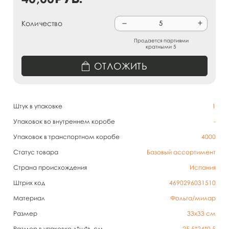
Количество
Продается партиями
кратными 5
ОТЛОЖИТЬ
Штук в упаковке
1
Упаковок во внутреннем коробе
-
Упаковок в транспортном коробе
4000
Статус товара
Базовый ассортимент
Страна происхождения
Испания
Штрих код
4690296031510
Материал
Фольга/милар
Размер
33х33 см
Размер в упаковке д*ш*в, см
25,5*24*0,5