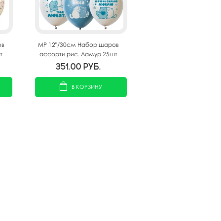
ов
MP 12"/30см Набор шаров
т
ассорти рис. Ламур 25шт
351.00
руб.
В КОРЗИНУ