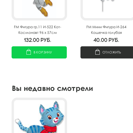
FM Фигура гр.11 И-522 Кот-
FM Мини Фигура И-264
Космонавт 96 х 57см
Кошечка голубая
33см*33см
132.00
руб.
40.00
руб.
В КОРЗИНУ
ОТЛОЖИТЬ
Вы недавно смотрели