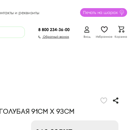
Печать на шарах
онтакты и реквизиты
8 800
234-36-00
Обратный звонок
Вход
Избранное
Корзина
голубая 91см х 93см