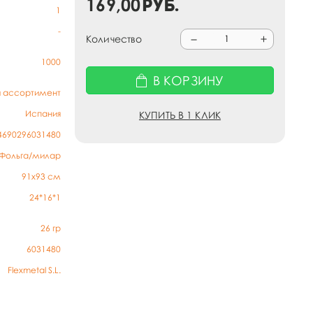
169,00
руб.
1
-
Количество
1000
В КОРЗИНУ
й ассортимент
Испания
КУПИТЬ В 1 КЛИК
4690296031480
Фольга/милар
91х93 см
24*16*1
26
гр
6031480
Flexmetal S.L.