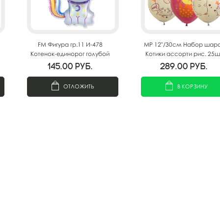
FM Фигура гр.11 И-478
MP 12"/30см Набор шар
Котенок-единорог голубой
Котики ассорти рис. 25ш
88см Х 73см
145.00
руб.
289.00
руб.
ОТЛОЖИТЬ
В КОРЗИНУ