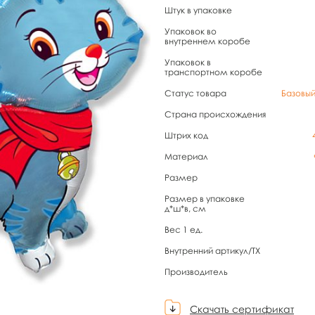
Штук в упаковке
Упаковок во
внутреннем коробе
Упаковок в
транспортном коробе
Статус товара
Базовы
Страна происхождения
Штрих код
Материал
Размер
Размер в упаковке
д*ш*в, см
Вес 1 ед.
Внутренний артикул/TX
Производитель
Скачать сертификат