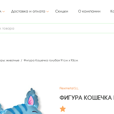
м
Доставка и оплата
Скидки
О компании
К
уры: животные
/
Фигура Кошечка голубая 91см х 93см
Flexmetal S.L.
Фигура Кошечка 