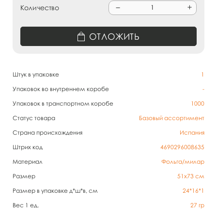
Количество
ОТЛОЖИТЬ
Штук в упаковке
1
Упаковок во внутреннем коробе
-
Упаковок в транспортном коробе
1000
Статус товара
Базовый ассортимент
Страна происхождения
Испания
Штрих код
4690296008635
Материал
Фольга/милар
Размер
51х73 см
Размер в упаковке д*ш*в, см
24*16*1
Вес 1 ед.
27
гр