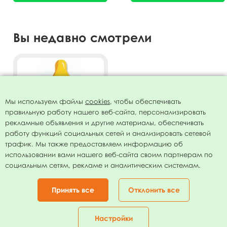
Вы недавно смотрели
Мы используем файлы
cookies
, чтобы обеспечивать
правильную работу нашего веб-сайта, персонализировать
рекламные объявления и другие материалы, обеспечивать
работу функций социальных сетей и анализировать сетевой
трафик. Мы также предоставляем информацию об
использовании вами нашего веб-сайта своим партнерам по
Фигура Бутылочка "Это
социальным сетям, рекламе и аналитическим системам.
Девочка" 31 см х 79 см
125.00
руб.
Принять все
Отклонить все
В КОРЗИНУ
Настройки
Главная
Каталог
Корзина
Избранное
Кабинет