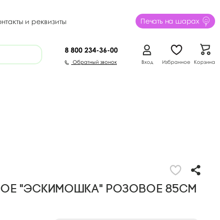
Печать на шарах
онтакты и реквизиты
8 800
234-36-00
Обратный звонок
Вход
Избранное
Корзина
ое "Эскимошка" розовое 85см