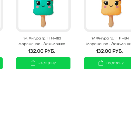
FM Фигура гр.11 И-483
FM Фигура гр.11 И-484
Мороженое - Эскимошка
Мороженое - Эскимошк
голубое 85см Х 43см
85см Х 43см
132.00
руб.
132.00
руб.
В КОРЗИНУ
В КОРЗИНУ