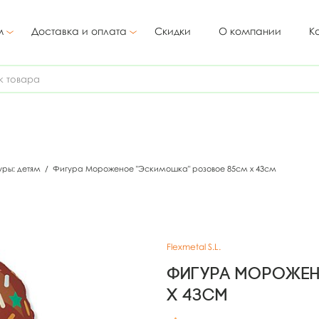
м
Доставка и оплата
Скидки
О компании
К
уры: детям
/
Фигура Мороженое "Эскимошка" розовое 85см х 43см
Flexmetal S.L.
Фигура Морожен
х 43см