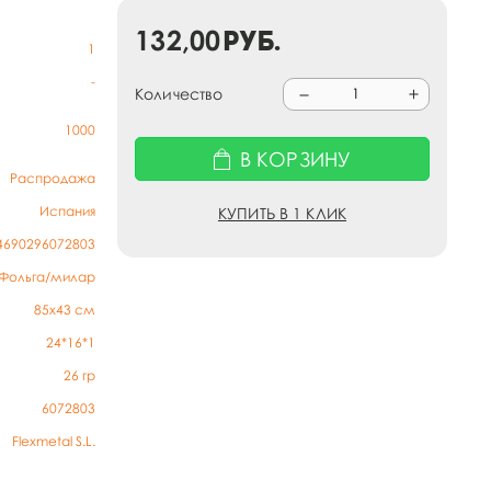
132,00
руб.
1
-
Количество
1000
В КОРЗИНУ
Распродажа
Испания
КУПИТЬ В 1 КЛИК
4690296072803
Фольга/милар
85х43 см
24*16*1
26
гр
6072803
Flexmetal S.L.