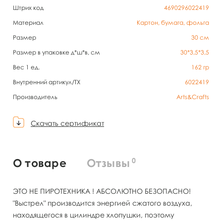
Штрих код
4690296022419
Материал
Картон, бумага, фольга
Размер
30 см
Размер в упаковке д*ш*в, см
30*3,5*3,5
Вес 1 ед.
162
гр
Внутренний артикул/TX
6022419
Производитель
Arts&Crafts
Скачать сертификат
0
О товаре
Отзывы
ЭТО НЕ ПИРОТЕХНИКА ! АБСОЛЮТНО БЕЗОПАСНО!
"Выстрел" производится энергией сжатого воздуха,
находящегося в цилиндре хлопушки, поэтому