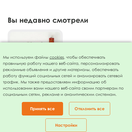
Вы недавно смотрели
Мы используем файлы
cookies
, чтобы обеспечивать
правильную работу нашего веб-сайта, персонализировать
рекламные объявления и другие материалы, обеспечивать
работу функций социальных сетей и анализировать сетевой
трафик. Мы также предоставляем информацию об
использовании вами нашего веб-сайта своим партнерам по
Пневмохлопушка Монетка
социальным сетям, рекламе и аналитическим системам.
на счастье золотое
серебряное конфетти и в
267.00
руб.
виде монет по 1 руб. 30см
Принять все
Отклонить все
В КОРЗИНУ
Настройки
Главная
Каталог
Корзина
Избранное
Кабинет