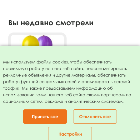
Вы недавно смотрели
Мы используем файлы
cookies
, чтобы обеспечивать
правильную работу нашего веб-сайта, персонализировать
рекламные объявления и другие материалы, обеспечивать
работу функций социальных сетей и анализировать сетевой
трафик. Мы также предоставляем информацию об
использовании вами нашего веб-сайта своим партнерам по
Панч бол 20"/51см б/рис
социальным сетям, рекламе и аналитическим системам.
ассорти 25шт
549.00
руб.
Принять все
Отклонить все
В КОРЗИНУ
Настройки
Главная
Каталог
Корзина
Избранное
Кабинет