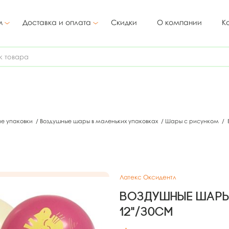
м
Доставка и оплата
Скидки
О компании
К
ие упаковки
/
Воздушные шары в маленьких упаковках
/
Шары с рисунком
/
Латекс Оксидентл
Воздушные шары
12"/30см