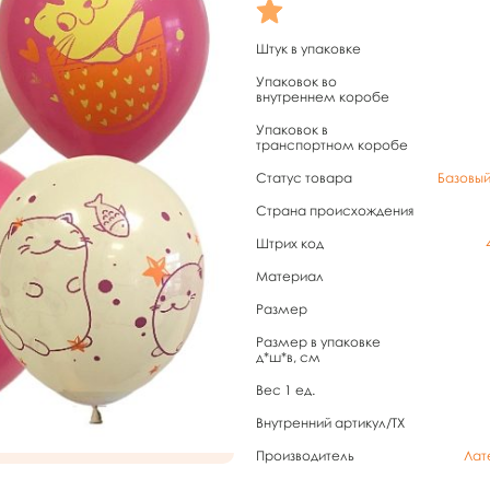
Штук в упаковке
Упаковок во
внутреннем коробе
Упаковок в
транспортном коробе
Статус товара
Базовы
Страна происхождения
Штрих код
Материал
Размер
Размер в упаковке
д*ш*в, см
Вес 1 ед.
Внутренний артикул/TX
Производитель
Лат