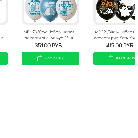
MP 12"/30см Набор шаров
MP 12"/30см Набор ш
см
ассорти рис. Ламур 25шт
ассорти рис. Коты Хэл
25шт
351.00
руб.
415.00
руб.
В КОРЗИНУ
В КОРЗИНУ