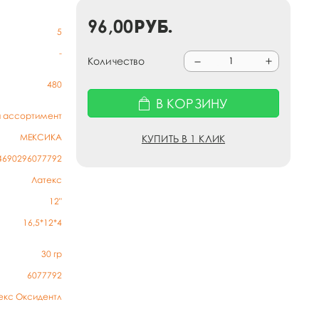
96,00
руб.
5
-
Количество
480
В КОРЗИНУ
й ассортимент
МЕКСИКА
КУПИТЬ В 1 КЛИК
4690296077792
Латекс
12"
16,5*12*4
30
гр
6077792
екс Оксидентл