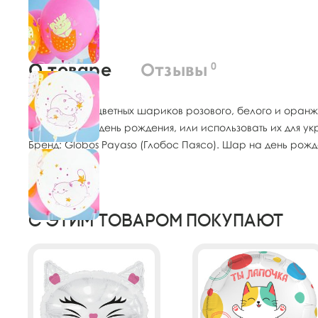
О товаре
Отзывы
0
Набор разноцветных шариков розового, белого и оранже
подарком на день рождения, или использовать их для ук
Бренд: Globos Payaso (Глобос Паясо). Шар на день рож
С этим товаром покупают