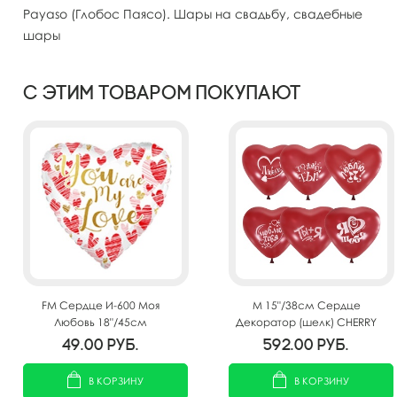
Payaso (Глобос Паясо). Шары на свадьбу, свадебные
шары
С этим товаром покупают
FM Сердце И-600 Моя
M 15"/38см Сердце
Любовь 18"/45см
Декоратор (шелк) CHERRY
RED с печатью 25шт
49.00
руб.
592.00
руб.
В КОРЗИНУ
В КОРЗИНУ