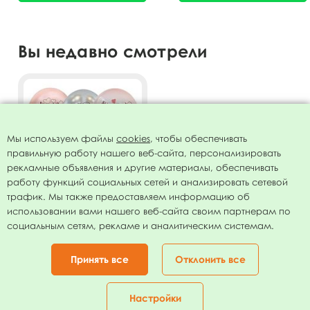
Вы недавно смотрели
Мы используем файлы
cookies
, чтобы обеспечивать
правильную работу нашего веб-сайта, персонализировать
рекламные объявления и другие материалы, обеспечивать
работу функций социальных сетей и анализировать сетевой
трафик. Мы также предоставляем информацию об
использовании вами нашего веб-сайта своим партнерам по
Воздушные шары ассорти
социальным сетям, рекламе и аналитическим системам.
рис. Вместе навсегда! 10 шт
12"/30см
167.00
руб.
Принять все
Отклонить все
В КОРЗИНУ
Настройки
Главная
Каталог
Корзина
Избранное
Кабинет