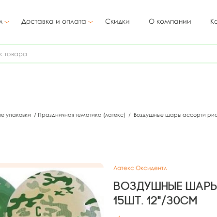
м
Доставка и оплата
Скидки
О компании
К
ие упаковки
/
Праздничная тематика (латекс)
/
Воздушные шары ассорти рис. 
Латекс Оксидентл
Воздушные шары 
15шт. 12"/30см