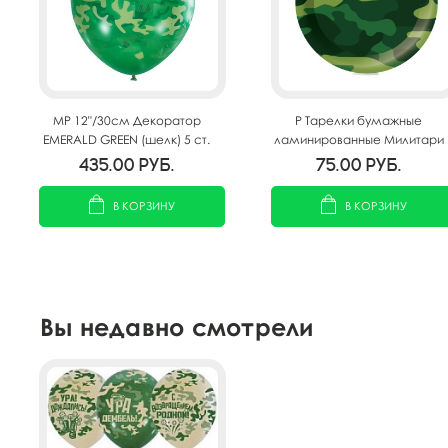
MP 12"/30см Декоратор
P Тарелки бумажные
EMERALD GREEN (шелк) 5 ст.
ламинированные Милитари
рис Милитари 25шт
23см 6шт
435.00
руб.
75.00
руб.
В КОРЗИНУ
В КОРЗИНУ
Вы недавно смотрели