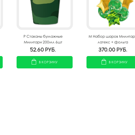
P Стаканы бумажные
M Набор шаров Милитар
Милитари 200мл 6шт
латекс + фольга
52.60
руб.
370.00
руб.
В КОРЗИНУ
В КОРЗИНУ