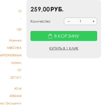
259,00
руб.
15
-
Количество
120
В КОРЗИНУ
Новинка
МЕКСИКА
КУПИТЬ В 1 КЛИК
4690296086664
Латекс
12"
22*16*1
45
гр
6086664
екс Оксидентл