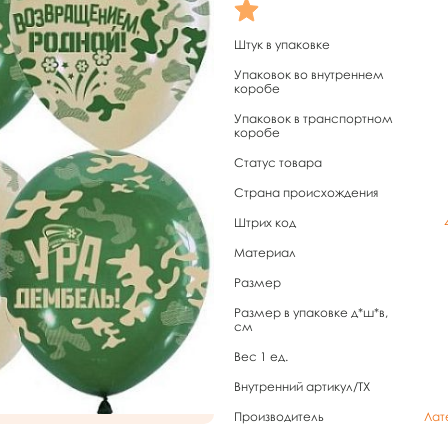
Штук в упаковке
Упаковок во внутреннем
коробе
Упаковок в транспортном
коробе
Статус товара
Страна происхождения
Штрих код
Материал
Размер
Размер в упаковке д*ш*в,
см
Вес 1 ед.
Внутренний артикул/TX
Производитель
Лат