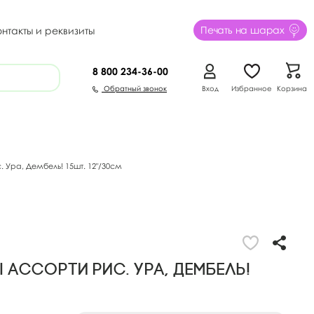
Печать на шарах
онтакты и реквизиты
8 800
234-36-00
Обратный звонок
Вход
Избранное
Корзина
Ура, Дембель! 15шт. 12"/30см
ассорти рис. Ура, Дембель!