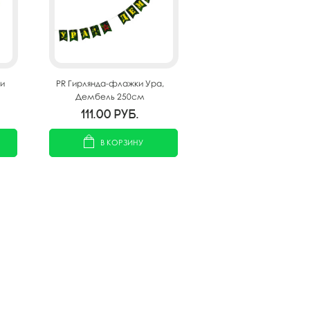
и
PR Гирлянда-флажки Ура,
Дембель 250см
111.00
руб.
В КОРЗИНУ