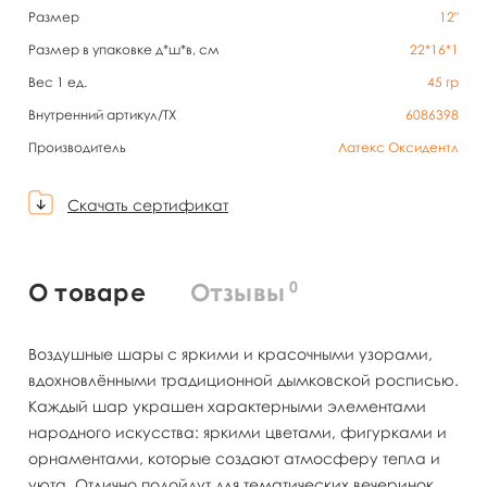
Размер
12"
Размер в упаковке д*ш*в, см
22*16*1
Вес 1 ед.
45
гр
Внутренний артикул/TX
6086398
Производитель
Латекс Оксидентл
Скачать сертификат
0
О товаре
Отзывы
Воздушные шары с яркими и красочными узорами,
вдохновлёнными традиционной дымковской росписью.
Каждый шар украшен характерными элементами
народного искусства: яркими цветами, фигурками и
орнаментами, которые создают атмосферу тепла и
уюта. Отлично подойдут для тематических вечеринок,