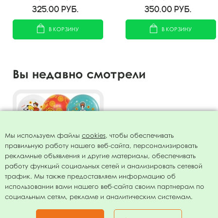
Народные мужские 25шт
Народные женские 25шт
325.00
руб.
350.00
руб.
В КОРЗИНУ
В КОРЗИНУ
Вы недавно смотрели
Мы используем файлы
cookies
, чтобы обеспечивать
правильную работу нашего веб-сайта, персонализировать
рекламные объявления и другие материалы, обеспечивать
работу функций социальных сетей и анализировать сетевой
трафик. Мы также предоставляем информацию об
использовании вами нашего веб-сайта своим партнерам по
Воздушные шары ассорти
социальным сетям, рекламе и аналитическим системам.
рис. Русский стиль.
Дымковская роспись 15шт
259.00
руб.
12"/30см