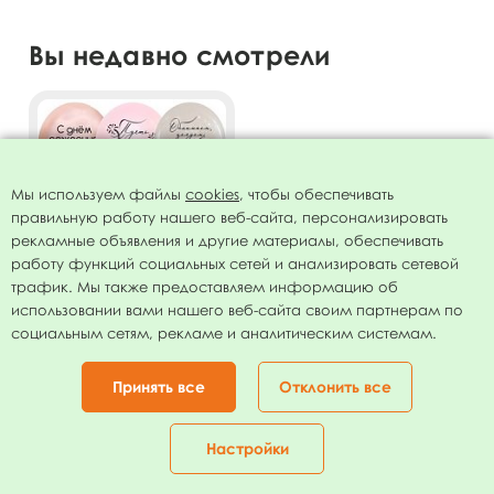
Вы недавно смотрели
Мы используем файлы
cookies
, чтобы обеспечивать
правильную работу нашего веб-сайта, персонализировать
рекламные объявления и другие материалы, обеспечивать
работу функций социальных сетей и анализировать сетевой
трафик. Мы также предоставляем информацию об
использовании вами нашего веб-сайта своим партнерам по
Воздушные шары ассорти
социальным сетям, рекламе и аналитическим системам.
рис. Для дочери 15шт.
12"/30см
245.00
руб.
Принять все
Отклонить все
ОТЛОЖИТЬ
Настройки
Главная
Каталог
Корзина
Избранное
Кабинет