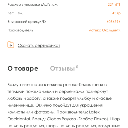
Размер в упаковке д*ш*в, см
22*16*1
Вес 1 ед.
45
гр
Внутренний артикул/TX
6086596
Производитель
Латекс Оксидентл
Скачать сертификат
0
О товаре
Отзывы
Воздушные шары в нежных розово-белых тонах с
тёплыми пожеланиями и сердечками подчеркнут
любовь и заботу, а также подарят улыбку и счастье
имениннице. Отлично подойдут для украшения
комнаты или фотозоны. Производитель: Latex
Occidental. Бренд: Globos Payaso (Глобос Паясо). Шар
на день рождения, шары на день рождения, воздушные