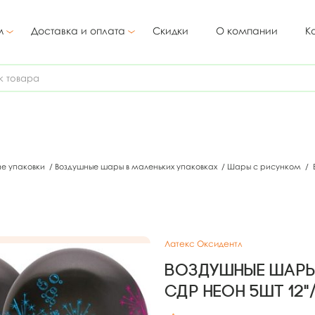
м
Доставка и оплата
Скидки
О компании
К
ие упаковки
/
Воздушные шары в маленьких упаковках
/
Шары с рисунком
/
Латекс Оксидентл
Воздушные шары 
СДР Неон 5шт 12