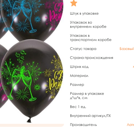
Штук в упаковке
Упаковок во
внутреннем коробе
Упаковок в
транспортном коробе
Статус товара
Базовы
Страна происхождения
Штрих код
Материал
Размер
Размер в упаковке
д*ш*в, см
Вес 1 ед.
Внутренний артикул/TX
Производитель
Лат