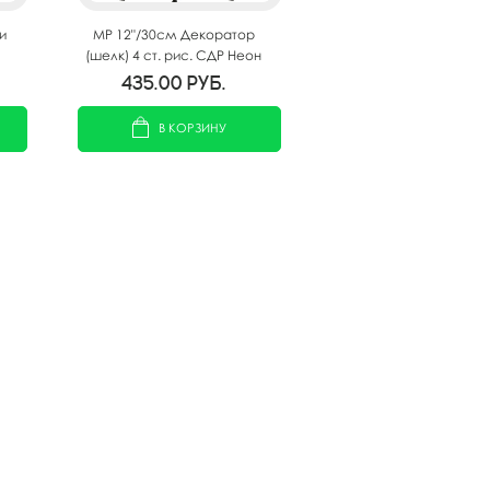
и
MP 12"/30см Декоратор
(шелк) 4 ст. рис. СДР Неон
25шт
435.00
руб.
В КОРЗИНУ