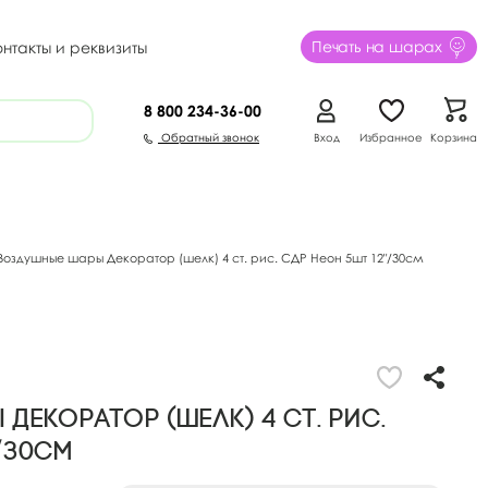
Печать на шарах
онтакты и реквизиты
8 800
234-36-00
Обратный звонок
Вход
Избранное
Корзина
Воздушные шары Декоратор (шелк) 4 ст. рис. СДР Неон 5шт 12"/30см
Декоратор (шелк) 4 ст. рис.
"/30см