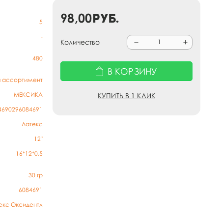
98,00
руб.
5
-
Количество
480
В КОРЗИНУ
й ассортимент
МЕКСИКА
КУПИТЬ В 1 КЛИК
4690296084691
Латекс
12"
16*12*0,5
30
гр
6084691
екс Оксидентл