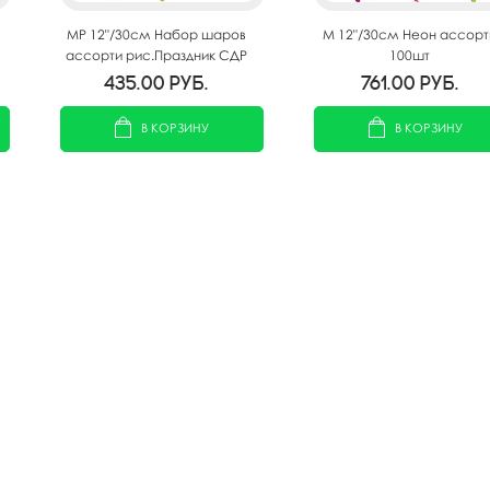
MP 12"/30см Набор шаров
M 12"/30см Неон ассорт
ассорти рис.Праздник СДР
100шт
25шт
435.00
руб.
761.00
руб.
В КОРЗИНУ
В КОРЗИНУ